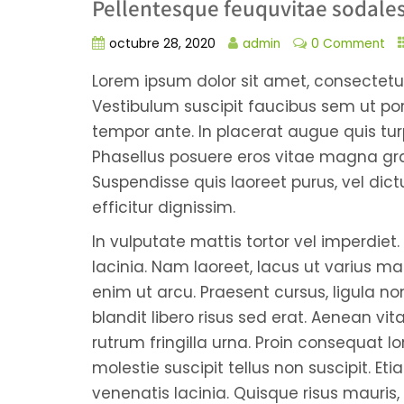
Pellentesque feuquvitae sodale
octubre 28, 2020
admin
0 Comment
Lorem ipsum dolor sit amet, consectetur
Vestibulum suscipit faucibus sem ut port
tempor ante. In placerat augue quis turp
Phasellus posuere eros vitae magna gra
Suspendisse quis laoreet purus, vel di
efficitur dignissim.
In vulputate mattis tortor vel imperdiet. 
lacinia. Nam laoreet, lacus ut varius mat
enim ut arcu. Praesent cursus, ligula non
blandit libero risus sed erat. Aenean vi
rutrum fringilla urna. Proin consequat
molestie suscipit tellus non suscipit. E
venenatis lacinia. Quisque risus mauris