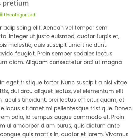
s pretium
Uncategorized
 adipiscing elit. Aenean vel tempor sem.
a. Integer ut justo euismod, auctor turpis et,
is molestie, quis suscipit urna tincidunt.
vida feugiat. Proin semper sodales lectus.
ctum diam. Aliquam consectetur orci ut magna
In eget tristique tortor. Nunc suscipit a nisl vitae
tis, dui arcu aliquet lectus, vel elementum elit
 iaculis tincidunt, orci lectus efficitur quam, et
tae lacus sit amet mi pellentesque tristique. Donec
 lorem odio, id tempus augue commodo et. Proin
tiam ullamcorper diam purus, quis dictum ante
, congue quis mattis in, auctor et lorem. Vivamus