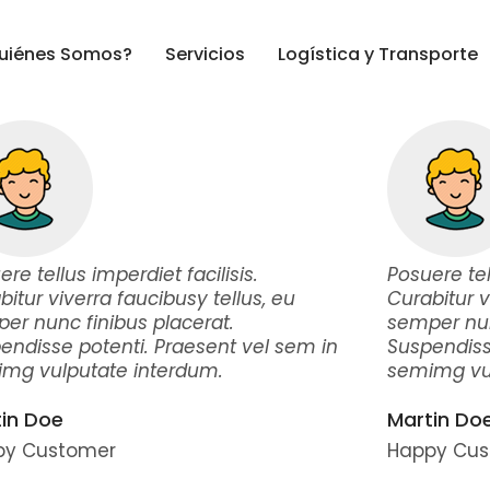
uiénes Somos?
Servicios
Logística y Transporte
re tellus imperdiet facilisis.
Posuere tel
bitur viverra faucibusy tellus, eu
Curabitur v
er nunc finibus placerat.
semper nun
endisse potenti. Praesent vel sem in
Suspendiss
mg vulputate interdum.
semimg vul
in Doe
Martin Do
py Customer
Happy Cus