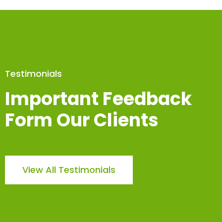
Testimonials
Important Feedback
Form Our Clients
us imperdiet facilisis. Curabitur viverra
ellus, eu semper nunc finibus
uspendisse potenti. Praesent vel sem
View All Testimonials
vulputate interdum.