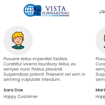
¿Q
Posuere tellus imperdiet facilisis.
Posue
Curabitur viverra faucibusy tellus, eu
Cura
semper nunc finibus placerat.
semp
Suspendisse potenti. Praesent vel sem in
Susp
semimg vulputate interdum.
semi
Sara Doe
Mart
Happy Customer
Hap