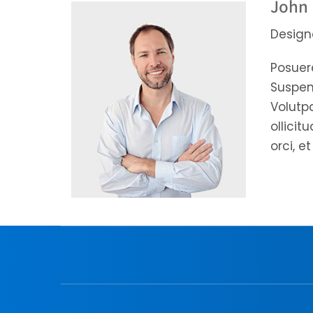
John
Design
Posuere
Suspend
Volutpa
ollici
orci, e