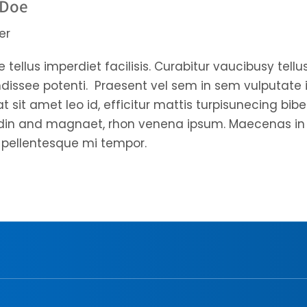
 Doe
er
 tellus imperdiet facilisis. Curabitur vaucibusy tell
issee potenti. Praesent vel sem in sem vulputate in
t sit amet leo id, efficitur mattis turpisunecing bibe
tudin and magnaet, rhon venena ipsum. Maecenas in
t pellentesque mi tempor.